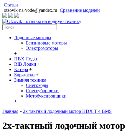
Статьи
otzovik-na-vode@yandex.ru
Сравнение моделей
Лодочные моторы
Бензиновые моторы
Электромоторы
+
ПВХ Лодки
+
RIB Лодки
+
Катера
+
Sup-доски
+
Зимняя техника
Снегоходы
Cнегоуборщики
Мотобуксировщики
+
Главная
»
2х-тактный лодочный мотор HDX T 4 BMS
2х-тактный лодочный мотор