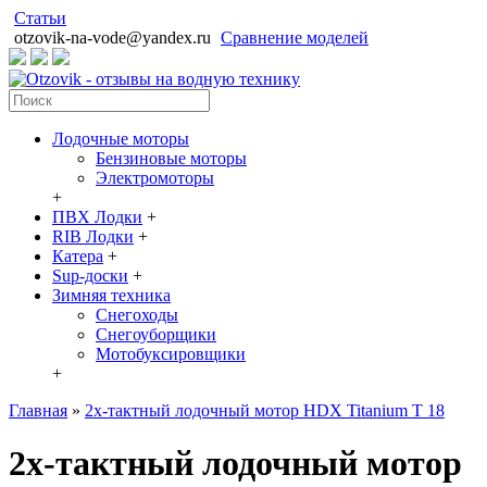
Статьи
otzovik-na-vode@yandex.ru
Сравнение моделей
Лодочные моторы
Бензиновые моторы
Электромоторы
+
ПВХ Лодки
+
RIB Лодки
+
Катера
+
Sup-доски
+
Зимняя техника
Снегоходы
Cнегоуборщики
Мотобуксировщики
+
Главная
»
2х-тактный лодочный мотор HDX Titanium T 18
2х-тактный лодочный мотор