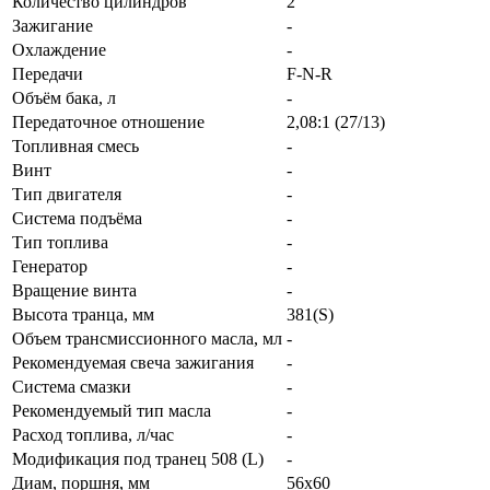
Количество цилиндров
2
Зажигание
-
Охлаждение
-
Передачи
F-N-R
Объём бака, л
-
Передаточное отношение
2,08:1 (27/13)
Топливная смесь
-
Винт
-
Тип двигателя
-
Система подъёма
-
Тип топлива
-
Генератор
-
Вращение винта
-
Высота транца, мм
381(S)
Объем трансмиссионного масла, мл
-
Рекомендуемая свеча зажигания
-
Система смазки
-
Рекомендуемый тип масла
-
Расход топлива, л/час
-
Модификация под транец 508 (L)
-
Диам, поршня, мм
56x60