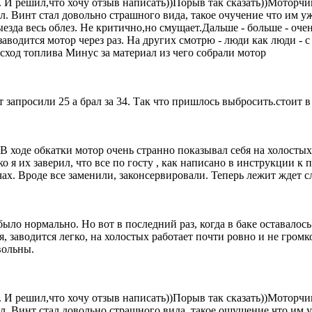
 И решил,что хочу отзыв написать))Порыв так сказать))Моторчик
пил. Винт стал довольно страшного вида, такое очучение что им у
ыезда весь облез. Не критично,но смущает.Дальше - больше - оч
 заводится мотор через раз. На других смотрю - люди как люди -
сход топлива Минус за материал из чего собрали мотор
т запросили 25 а брал за 34. Так что пришлось выбросить.стоит в
В ходе обкатки мотор очень странно показывал себя на холостых 
о я их заверил, что все по госту , как написано в инструкции к
ечах. Вроде все заменили, законсервировали. Теперь лежит ждет 
 было нормально. Но вот в последний раз, когда в баке оставал
я, заводится легко, на холостых работает почти ровно и не громк
вольны.
 И решил,что хочу отзыв написать))Порыв так сказать))Моторчик
епил. Винт стал довольно страшного вида, такое ощущение что им