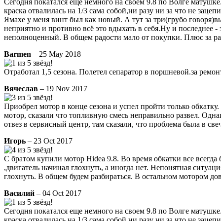
Сегодня покатался еще немного на своем 9.8 по Волге матушке.
краска отвалилась на 1/3 сама собой,ни разу ни за что не заце
Ямахе у меня винт был как новый. А тут за три(грубо говоря)в
неприятно и противно всё это вдыхать в себя.Ну и последнее -
неполноценный. В общем радости мало от покупки. Плюс за ра
Barmen
– 25 May 2018
Отработал 1,5 сезона. Полетел сепаратор в поршневой.за ремон
Вячеслав
– 19 Nov 2017
Приобрел мотор в конце сезона и успел пройти только обкатку. 
мотор, сказали что топливную смесь неправильно развел. Однак
отвез в сервисный центр, там сказали, что проблема была в св
Игорь
– 23 Oct 2017
С братом купили мотор Hidea 9.8. Во время обкатки все всегда
,двигатель начинал глохнуть, а иногда нет. Непонятная ситуаци
глохнуть. В общем будем разбираться. В остальном мотором до
Василий
– 04 Oct 2017
Сегодня покатался еще немного на своем 9.8 по Волге матушке.
краска отвалилась на 1/3 сама собой,ни разу ни за что не зац