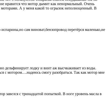
нь не нравится что мотор дымит как ненормальный. Очень
и моторами. А у меня какой то огрызок неполноценный. В
до испарины,но сам виноват,бензопровод перетёрся маленько,не
ьно дельфинирует лодку и винт аж высчкакивает из воды.
я с мотором….надеюсь смогу разобраться. Так как мотор мне
тор завелся с тринадцатой попыткой. В ноге уровень масла в