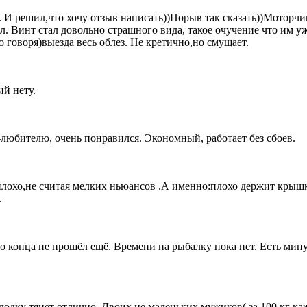
 И решил,что хочу отзыв написать))Порыв так сказать))Моторчик
пил. Винт стал довольно страшного вида, такое очучение что им 
о говоря)выезда весь облез. Не кретично,но смущает.
ий нету.
-любителю, очень понравился. Экономный, работает без сбоев.
лохо,не считая мелких ньюансов .А именно:плохо держит крышку 
.
 конца не прошёл ещё. Времени на рыбалку пока нет. Есть мину
лодку тянет отлично. Двоих не маленьких мужиков( за 100 кг ка