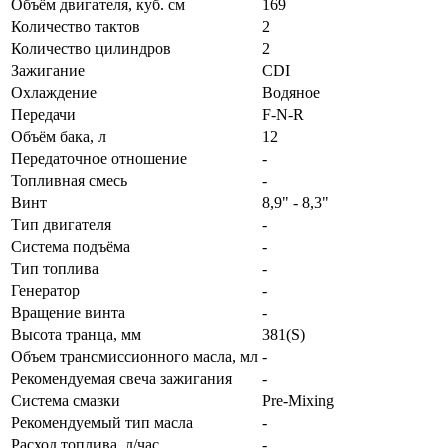
Объём двигателя, куб. см
169
Количество тактов
2
Количество цилиндров
2
Зажигание
CDI
Охлаждение
Водяное
Передачи
F-N-R
Объём бака, л
12
Передаточное отношение
-
Топливная смесь
-
Винт
8,9" - 8,3"
Тип двигателя
-
Система подъёма
-
Тип топлива
-
Генератор
-
Вращение винта
-
Высота транца, мм
381(S)
Объем трансмиссионного масла, мл
-
Рекомендуемая свеча зажигания
-
Система смазки
Pre-Mixing
Рекомендуемый тип масла
-
Расход топлива, л/час
-