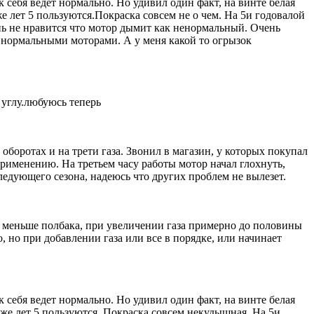
 себя ведет нормально. Но удивил один факт, на винте белая
же лет 5 пользуются.Покраска совсем не о чем. На 5и годовалой
ень не нравится что мотор дымит как ненормальный. Очень
 с нормальными моторами. А у меня какой то огрызок
 углу.любуюсь теперь
оборотах и на трети газа. Звонил в магазин, у которых покупал
 применению. На третьем часу работы мотор начал глохнуть,
следующего сезона, надеюсь что других проблем не вылезет.
ось меньше полбака, при увеличении газа примерно до половины
о, но при добавлении газа или все в порядке, или начинает
 себя ведет нормально. Но удивил один факт, на винте белая
 уже лет 5 пользуются. Покраска совсем некудышная. На 5и