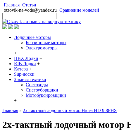
Главная
Статьи
otzovik-na-vode@yandex.ru
Сравнение моделей
Лодочные моторы
Бензиновые моторы
Электромоторы
+
ПВХ Лодки
+
RIB Лодки
+
Катера
+
Sup-доски
+
Зимняя техника
Снегоходы
Cнегоуборщики
Мотобуксировщики
+
Главная
»
2х-тактный лодочный мотор Hidea HD 9.8FHS
2х-тактный лодочный мотор 