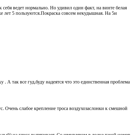
 себя ведет нормально. Но удивил один факт, на винте белая
уже лет 5 пользуются.Покраска совсем некудышная. На 5и
. А так все гуд,буду надеятся что это единственная проблема
с. Очень слабое крепление троса воздухозаслонки к смешной
ждый) на глисс вытягивает. Со шмурдяком в лодке такой номер