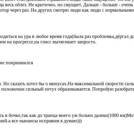
да весь облез. Не критично, но смущает. Дальше - больше - оче
 мотор через раз. На других смотрю люди как люди с нормальным
водиться на ура в любое время года(была раз проблемка,дёргал 
дим на прогрессе,на глисс вытягивает запросто.
мне понриивился
. Но сказать хотел бы о минусах.На максимальной скорости сил
положении сильный петух образовывается. Попробую разобратьс
сь в бочке,так как до транца моего уж больно далеко(1000 км)Мо
ший.а все ньюансы исправим я думаю)))