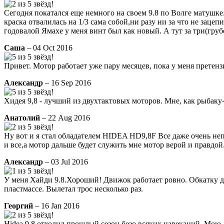
Сегодня покатался еще немного на своем 9.8 по Волге матушке.
краска отвалилась на 1/3 сама собой,ни разу ни за что не заце
годовалой Ямахе у меня винт был как новый. А тут за три(груб
Саша
– 04 Oct 2016
Привет. Мотор работает уже пару месяцев, пока у меня претенз
Александр
– 16 Sep 2016
Хидея 9,8 - лучший из двухтактовых моторов. Мне, как рыбаку
Анатолий
– 22 Aug 2016
Ну вот и я стал обладателем HIDEA HD9,8F Все даже очень неп
и все,а мотор дальше будет служить мне мотор верой и правдой
Александр
– 03 Jul 2016
У меня Хайди 9.8.Хороший! Движок работает ровно. Обкатку до
пластмассе. Вылетал трос несколько раз.
Георгий
– 16 Jan 2016
Hidea 9,8 отходил прошлый сезон безо всяких нареканий. Мою 