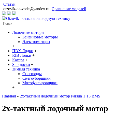
Статьи
otzovik-na-vode@yandex.ru
Сравнение моделей
Лодочные моторы
Бензиновые моторы
Электромоторы
+
ПВХ Лодки
+
RIB Лодки
+
Катера
+
Sup-доски
+
Зимняя техника
Снегоходы
Cнегоуборщики
Мотобуксировщики
+
Главная
»
2х-тактный лодочный мотор Parsun T 15 BMS
2х-тактный лодочный мотор