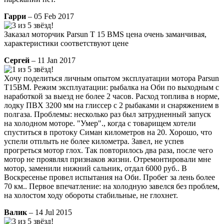
Гарри
– 05 Feb 2017
Заказал моторчик Parsun T 15 BMS цена очень заманчивая,
характеристики соответствуют цене
Сергей
– 11 Jan 2017
Хочу поделиться личным опытом эксплуатации мотора Parsun
T15BM. Режим эксплуатации: рыбалка на Оби по выходным с
наработкой за выезд не более 2 часов. Расход топлива в норме,
лодку ПВХ 3200 мм на глиссер с 2 рыбаками и снаряжением в
полгаза. Проблемы: несколько раз был затрудненный запуск
на холодном моторе. "Умер"., когда с товарищем хотели
спуститься в протоку Симан километров на 20. Хорошо, что
успели отплыть не более километра. Завел, не успев
прогреться мотор глох. Так повторилось два раза, после чего
мотор не проявлял признаков жизни. Отремонтировали мне
мотор, заменили нижний сальник, отдал 6000 руб.. В
Воскресенье провел испытания на Оби. Пробег за лень более
70 км.. Первое впечатление: на холодную завелся без проблем,
на холостом ходу обороты стабильные, не глохнет.
Валик
– 14 Jul 2015