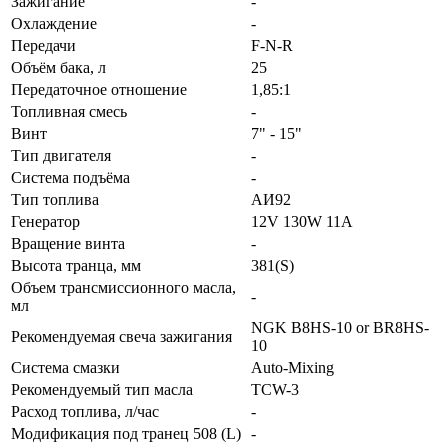
Зажигание
-
Охлаждение
-
Передачи
F-N-R
Объём бака, л
25
Передаточное отношение
1,85:1
Топливная смесь
-
Винт
7" - 15"
Тип двигателя
-
Система подъёма
-
Тип топлива
АИ92
Генератор
12V 130W 11A
Вращение винта
-
Высота транца, мм
381(S)
Объем трансмиссионного масла,
-
мл
NGK B8HS-10 or BR8HS-
Рекомендуемая свеча зажигания
10
Система смазки
Auto-Mixing
Рекомендуемый тип масла
TCW-3
Расход топлива, л/час
-
Модификация под транец 508 (L)
-