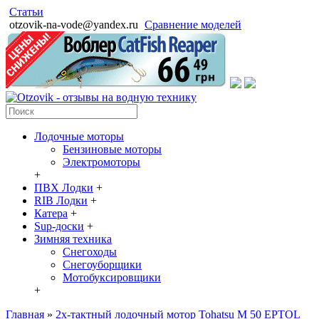
Статьи
otzovik-na-vode@yandex.ru
Сравнение моделей
Лодочные моторы
Бензиновые моторы
Электромоторы
+
ПВХ Лодки
+
RIB Лодки
+
Катера
+
Sup-доски
+
Зимняя техника
Снегоходы
Cнегоуборщики
Мотобуксировщики
+
Главная
»
2х-тактный лодочный мотор Tohatsu M 50 EPTOL