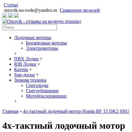
Статьи
otzovik-na-vode@yandex.ru
Сравнение моделей
Лодочные моторы
Бензиновые моторы
Электромоторы
+
ПВХ Лодки
+
RIB Лодки
+
Катера
+
Sup-доски
+
Зимняя техника
Снегоходы
Cнегоуборщики
Мотобуксировщики
+
Главная
»
4х-тактный лодочный мотор Honda BF 15 DK2 SHU
4х-тактный лодочный мотор