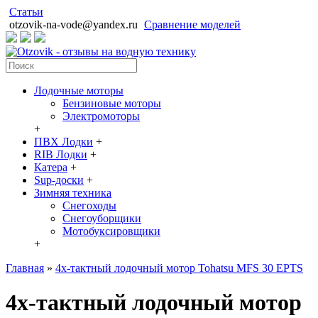
Статьи
otzovik-na-vode@yandex.ru
Сравнение моделей
Лодочные моторы
Бензиновые моторы
Электромоторы
+
ПВХ Лодки
+
RIB Лодки
+
Катера
+
Sup-доски
+
Зимняя техника
Снегоходы
Cнегоуборщики
Мотобуксировщики
+
Главная
»
4х-тактный лодочный мотор Tohatsu MFS 30 EPTS
4х-тактный лодочный мотор