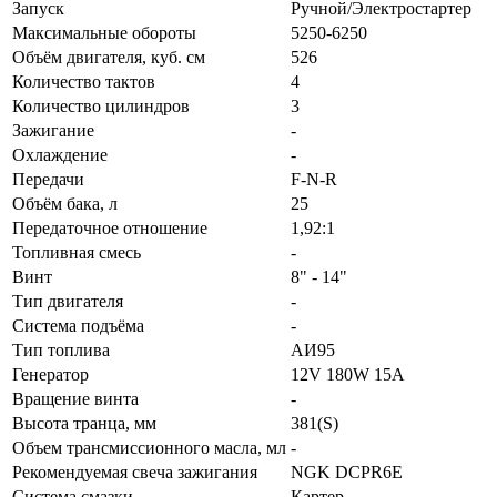
Запуск
Ручной/Электростартер
Максимальные обороты
5250-6250
Объём двигателя, куб. см
526
Количество тактов
4
Количество цилиндров
3
Зажигание
-
Охлаждение
-
Передачи
F-N-R
Объём бака, л
25
Передаточное отношение
1,92:1
Топливная смесь
-
Винт
8" - 14"
Тип двигателя
-
Система подъёма
-
Тип топлива
АИ95
Генератор
12V 180W 15A
Вращение винта
-
Высота транца, мм
381(S)
Объем трансмиссионного масла, мл
-
Рекомендуемая свеча зажигания
NGK DCPR6E
Система смазки
Картер