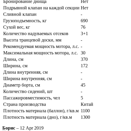
Бронирование днища
Нет
Подрывной клапан на каждой секции
Нет
Сливной клапан
-
Грузоподъемность, кг
690
Сухой вес, кг
76
Количество надуваемых отсеков
3+1
Высота транцевой доски, мм
-
Рекомендуемая мощность мотора, л.с.
-
Максимальная мощность мотора, л.с.
30
Длина, см
370
Ширина, см
172
Длина внутренняя, см
-
Ширина внутренняя, см
-
Диаметр борта, см
45
Количество сидений, шт
-
Пассажировместимость, чел
5
Страна производства
Китай
Плотность материала (баллон), г/кв.м
1100
Плотность материала (дно), г/кв.м
1300
Борис
– 12 Apr 2019