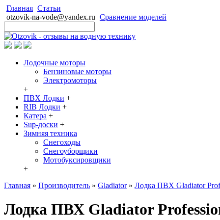
Главная
Статьи
otzovik-na-vode@yandex.ru
Сравнение моделей
Лодочные моторы
Бензиновые моторы
Электромоторы
+
ПВХ Лодки
+
RIB Лодки
+
Катера
+
Sup-доски
+
Зимняя техника
Снегоходы
Cнегоуборщики
Мотобуксировщики
+
Главная
»
Производитель
»
Gladiator
»
Лодка ПВХ Gladiator Prof
Лодка ПВХ Gladiator Professio