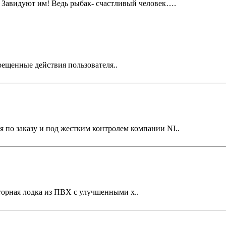
 замечая, Завидуют им! Ведь рыбак- счастливый челове
рещенные действия пользователя..
о заказу и под жестким контролем компании NI..
торная лодка из ПВХ с улучшенными х..