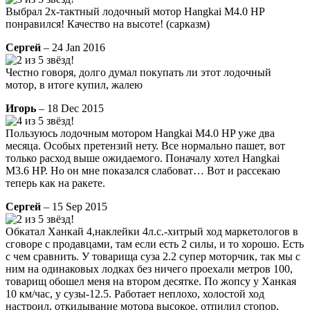
Выбрал 2х-тактный лодочный мотор Hangkai M4.0 HP
понравился! Качество на высоте! (сарказм)
Сергей
– 24 Jan 2016
Честно говоря, долго думал покупать ли этот лодочный
мотор, в итоге купил, жалею
Игорь
– 18 Dec 2015
Пользуюсь лодочным мотором Hangkai M4.0 HP уже два
месяца. Особых претензий нету. Все нормально пашет, вот
только расход выше ожидаемого. Поначалу хотел Hangkai
M3.6 HP. Но он мне показался слабоват… Вот и рассекаю
теперь как на ракете.
Сергей
– 15 Sep 2015
Обкатал Ханкай 4,наклейки 4л.с.-хитрый ход маркетологов в
сговоре с продавцами, там если есть 2 силы, и то хорошо. Есть
с чем сравнить. У товарища суза 2.2 супер моторчик, так мы с
ним на одинаковых лодках без ничего проехали метров 100,
товарищ обошел меня на втором десятке. По жопсу у Ханкая
10 км/час, у сузы-12.5. Работает неплохо, холостой ход
настроил, откидывание мотора высокое, отпилил стопор,