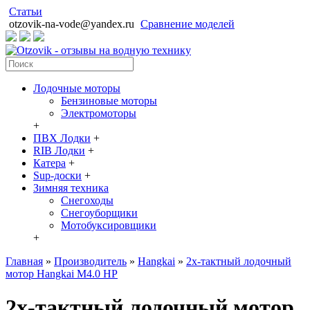
Статьи
otzovik-na-vode@yandex.ru
Сравнение моделей
Лодочные моторы
Бензиновые моторы
Электромоторы
+
ПВХ Лодки
+
RIB Лодки
+
Катера
+
Sup-доски
+
Зимняя техника
Снегоходы
Cнегоуборщики
Мотобуксировщики
+
Главная
»
Производитель
»
Hangkai
»
2х-тактный лодочный
мотор Hangkai M4.0 HP
2х-тактный лодочный мотор