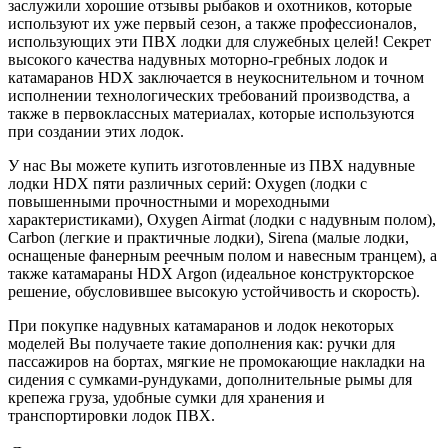
заслужили хорошие отзывы рыбаков и охотников, которые
используют их уже первый сезон, а также профессионалов,
использующих эти ПВХ лодки для служебных целей! Секрет
высокого качества надувных моторно-гребных лодок и
катамаранов HDX заключается в неукоснительном и точном
исполнении технологических требований производства, а
также в первоклассных материалах, которые используются
при создании этих лодок.
У нас Вы можете купить изготовленные из ПВХ надувные
лодки HDX пяти различных серий: Oxygen (лодки с
повышенными прочностными и мореходными
характеристиками), Oxygen Airmat (лодки с надувным полом),
Carbon (легкие и практичные лодки), Sirena (малые лодки,
оснащеные фанерным реечным полом и навесным транцем), а
также катамараны HDX Argon (идеальное конструкторское
решение, обусловившее высокую устойчивость и скорость).
При покупке надувных катамаранов и лодок некоторых
моделей Вы получаете такие дополнения как: ручки для
пассажиров на бортах, мягкие не промокающие накладки на
сидения с сумками-рундуками, дополнительные рымы для
крепежа груза, удобные сумки для хранения и
транспортировки лодок ПВХ.