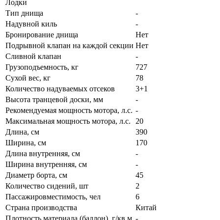
Лодки
Тип днища
-
Надувной киль
-
Бронирование днища
Нет
Подрывной клапан на каждой секции
Нет
Сливной клапан
-
Грузоподъемность, кг
727
Сухой вес, кг
78
Количество надуваемых отсеков
3+1
Высота транцевой доски, мм
-
Рекомендуемая мощность мотора, л.с.
-
Максимальная мощность мотора, л.с.
20
Длина, см
390
Ширина, см
170
Длина внутренняя, см
-
Ширина внутренняя, см
-
Диаметр борта, см
45
Количество сидений, шт
2
Пассажировместимость, чел
6
Страна производства
Китай
Плотность материала (баллон), г/кв.м
-