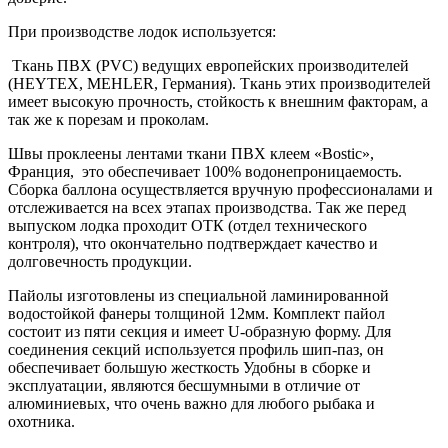
При производстве лодок используется:
Ткань ПВХ (PVC) ведущих европейских производителей
(HEYTEX, MEHLER, Германия). Ткань этих производителей
имеет высокую прочность, стойкость к внешним факторам, а
так же к порезам и проколам.
Швы проклеены лентами ткани ПВХ клеем «Bostic»,
Франция, это обеспечивает 100% водонепроницаемость.
Сборка баллона осуществляется вручную профессионалами и
отслеживается на всех этапах производства. Так же перед
выпуском лодка проходит ОТК (отдел технического
контроля), что окончательно подтверждает качество и
долговечность продукции.
Пайолы изготовлены из специальной ламинированной
водостойкой фанеры толщиной 12мм. Комплект пайол
состоит из пяти секция и имеет U-образную форму. Для
соединения секций используется профиль шип-паз, он
обеспечивает большую жесткость Удобны в сборке и
эксплуатации, являются бесшумными в отличие от
алюминиевых, что очень важно для любого рыбака и
охотника.