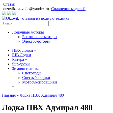
Статьи
otzovik-na-vode@yandex.ru
Сравнение моделей
Лодочные моторы
Бензиновые моторы
Электромоторы
+
ПВХ Лодки
+
RIB Лодки
+
Катера
+
Sup-доски
+
Зимняя техника
Снегоходы
Cнегоуборщики
Мотобуксировщики
+
Главная
»
Лодка ПВХ Адмирал 480
Лодка ПВХ Адмирал 480