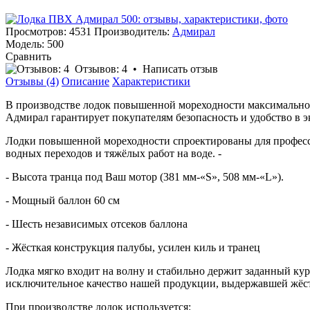
Просмотров: 4531
Производитель:
Адмирал
Модель:
500
Сравнить
Отзывов: 4
•
Написать отзыв
Отзывы (4)
Описание
Характеристики
В производстве лодок повышенной мореходности максимально в
Адмирал гарантирует покупателям безопасность и удобство в э
Лодки повышенной мореходности спроектированы для професси
водных переходов и тяжёлых работ на воде. -
- Высота транца под Ваш мотор (381 мм-«S», 508 мм-«L»).
- Мощный баллон 60 см
- Шесть независимых отсеков баллона
- Жёсткая конструкция палубы, усилен киль и транец
Лодка мягко входит на волну и стабильно держит заданный к
исключительное качество нашей продукции, выдержавшей жёст
При производстве лодок используется: