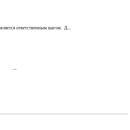
вляется ответственным шагом. Д...
к…. ...