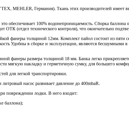
X, MEHLER, Германия). Ткань этих производителей имеет высо
это обеспечивает 100% водонепроницаемость. Сборка баллона 
дит ОТК (отдел технического контроля), что окончательно подтв
кой фанеры толщиной 12мм. Комплект пайол состоит из пяти се
кость Удобны в сборке и эксплуатации, являются бесшумными в
нной фанеры размера толщиной 18 мм. Банка легко прикрепляетс
сти мягкую накладку и герметичную сумку, для большего комфо
стей для легкой транспортировки.
 литровый насос развивает давление до 400mbaR.
ри повреждении лодки. В него входит:
ке баллона);