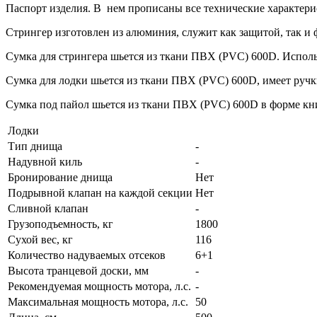
Паспорт изделия. В нем прописаны все технические характери
Стрингер изготовлен из алюминия, служит как защитой, так и 
Сумка для стрингера шьется из ткани ПВХ (PVC) 600D. Исполь
Сумка для лодки шьется из ткани ПВХ (PVC) 600D, имеет ручк
Сумка под пайол шьется из ткани ПВХ (PVC) 600D в форме кни
Лодки
Тип днища
-
Надувной киль
-
Бронирование днища
Нет
Подрывной клапан на каждой секции
Нет
Сливной клапан
-
Грузоподъемность, кг
1800
Сухой вес, кг
116
Количество надуваемых отсеков
6+1
Высота транцевой доски, мм
-
Рекомендуемая мощность мотора, л.с.
-
Максимальная мощность мотора, л.с.
50