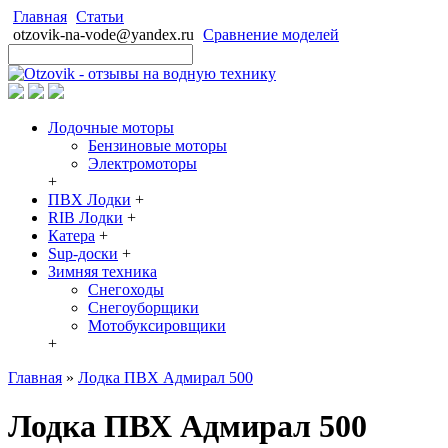
Главная
Статьи
otzovik-na-vode@yandex.ru
Сравнение моделей
Лодочные моторы
Бензиновые моторы
Электромоторы
+
ПВХ Лодки
+
RIB Лодки
+
Катера
+
Sup-доски
+
Зимняя техника
Снегоходы
Cнегоуборщики
Мотобуксировщики
+
Главная
»
Лодка ПВХ Адмирал 500
Лодка ПВХ Адмирал 500