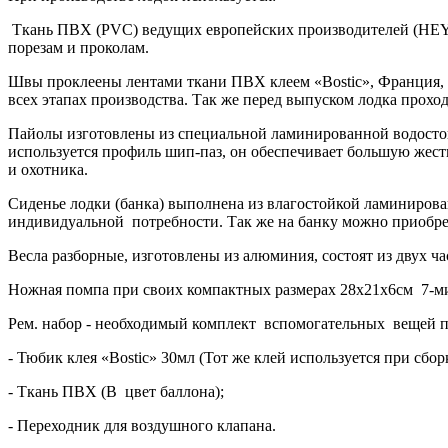
Ткань ПВХ (PVC) ведущих европейских производителей (HEYTE
порезам и проколам.
Швы проклеены лентами ткани ПВХ клеем «Bostic», Франция, 
всех этапах производства. Так же перед выпуском лодка прохо
Пайолы изготовлены из специальной ламинированной водостой
используется профиль шип-паз, он обеспечивает большую жест
и охотника.
Сиденье лодки (банка) выполнена из влагостойкой ламинирова
индивидуальной потребности. Так же на банку можно приобре
Весла разборные, изготовлены из алюминия, состоят из двух ча
Ножная помпа при своих компактных размерах 28х21х6см 7-ми
Рем. набор - необходимый комплект вспомогательных вещей п
- Тюбик клея «Bostic» 30мл (Тот же клей используется при сбор
- Ткань ПВХ (В цвет баллона);
- Переходник для воздушного клапана.