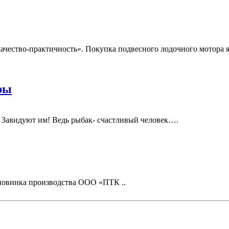
ачество-практичность». Покупка подвесного лодочного мотора я
ры
 замечая, Завидуют им! Ведь рыбак- счастливый челове
 новинка производства ООО «ПТК ..