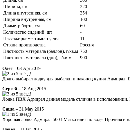
Длина, см
500
Ширина, см
220
Длина внутренняя, см
354
Ширина внутренняя, см
100
Диаметр борта, см
60
Количество сидений, шт
-
Пассажировместимость, чел
11
Страна производства
Россия
Плотность материала (баллон), г/кв.м
750
Плотность материала (дно), г/кв.м
900
Олег
– 03 Apr 2019
Долго выбирал лодку для рыбалки и наконец купил Адмирал. Я 
Сергей
– 18 Aug 2015
Лодка ПВХ Адмирал данная модель отлична в использовании. 
Саша
– 31 May 2015
Хорошая лодка Адмирал 500 ! Мягко идет по воде. Прочная и 
Павел
– 11 Jan 2015