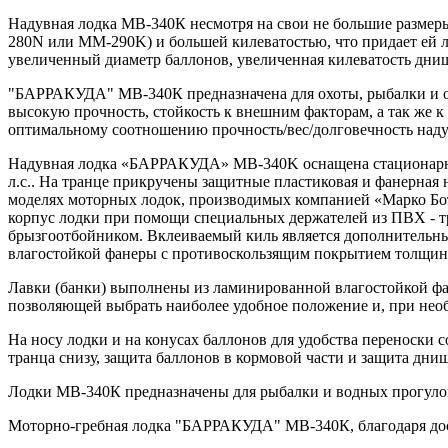
Надувная лодка МВ-340К несмотря на свои не большие размеры
280N или ММ-290K) и большей килеватостью, что придает ей 
увеличенный диаметр баллонов, увеличенная килеватость днищ
"БАРРАКУДА" МВ-340К предназначена для охоты, рыбалки и от
высокую прочность, стойкость к внешним факторам, а так же к
оптимальному соотношению прочность/вес/долговечность надув
Надувная лодка «БАРРАКУДА» MВ-340K оснащена стационарным
л.с.. На транце прикручены защитные пластиковая и фанерная н
моделях моторных лодок, производимых компанией «Марко Бот
корпус лодки при помощи специальных держателей из ПВХ - т
брызгоотбойником. Вклеиваемый киль является дополнительны
влагостойкой фанеры с противоскользящим покрытием толщин
Лавки (банки) выполнены из ламинированной влагостойкой фан
позволяющей выбрать наиболее удобное положение и, при нео
На носу лодки и на конусах баллонов для удобства переноски
транца снизу, защита баллонов в кормовой части и защита днищ
Лодки МВ-340К предназначены для рыбалки и водных прогулок
Моторно-гребная лодка "БАРРАКУДА" МВ-340К, благодаря дост