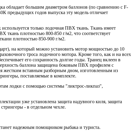
ка обладает большим диаметром баллонов (по сравнению с F-
40К предыдущих годов выпуска эту модель отличает
используется только лодочная ПВХ ткань. Ткань имеет
ВХ ткань плотностью 800-850 г/м2, что соответствует
ткани плотностью 850-900 г/м2.
рт), на который можно установить мотор мощностью до 10
аховочного троса лодочного мотора. Кроме того, как и на всех
спечивает его сохранность долгие годы. Транец вклеен в
поверхность баллона защищена боковым ПВХ профилем с
ся жестким вставным разборным дном, изготовленным из
рингеры, поставляемые в комплекте.
ртам лодки с помощью системы "ликтрос-ликпаз",
плектации уже установлена защита надувного киля, защита
 стрингеры - в отдельном чехле.
станет надежным помощником рыбака и туриста.