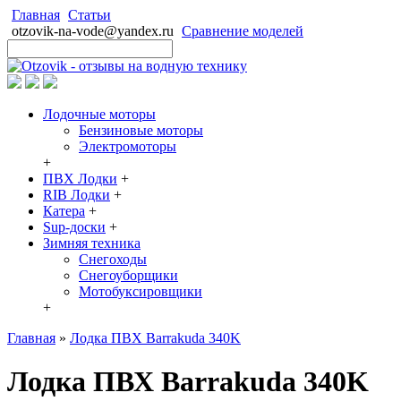
Главная
Статьи
otzovik-na-vode@yandex.ru
Сравнение моделей
Лодочные моторы
Бензиновые моторы
Электромоторы
+
ПВХ Лодки
+
RIB Лодки
+
Катера
+
Sup-доски
+
Зимняя техника
Снегоходы
Cнегоуборщики
Мотобуксировщики
+
Главная
»
Лодка ПВХ Barrakuda 340K
Лодка ПВХ Barrakuda 340K