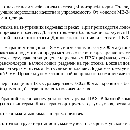
 отвечает всем требованиям настоящей моторной лодки. Эта лод
лучшие мореходные качества и управляемость. От моделей МВ-3
а и транца.
дыха на внутренних водоемах и реках. При производстве лодок 
 порезам и проколам. Для изготовления баллонов используется П
ной лодки этого класса. Днище лодок изготавливается из ПВХ 
 транцем толщиной 18 мм., и имеющим высоту 390 мм (станда
акладки под мотор и предусмотрено отверстие для крепления стр
с», сверху транец защищен специальным ПВХ профилем, что обе
рансхолдеров. Баллон лодки разделен на три отсека. Боковая 
м четвертым отсеком. Есть сливной клапан. Лодка комплектует
ой 9 мм. Продольную жесткость пайол придают алюминиевые ст
еры толщиной 18 мм, размер лавок 780х200 мм. , крепятся к бо
бходимости, быстро поменять положение лавок.
 собранной лодки вдвоем установлены ручки ПВХ. В базовой ком
а по стрингерам. Лодка транспортируется в двух сумках, весла и
 с экипажем максимально до 3-х человек.
аточной грузоподъемности, малому вес и габаритам упаковки 