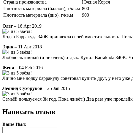
Страна производства
Южная Корея
Плотность материала (баллон), г/кв.м
800
Плотность материала (дно), г/кв.м
900
Олег
– 16 Apr 2019
Лодка Барракуда 340K привлекла своей вместительность. Польз
Эдик
– 11 Apr 2018
Люблю активный (и не очень) отдых. Купил Barrakuda 340K. Что 
Женя
– 04 Feb 2016
Лично мне лодку барракуду советовал купить друг, у него уже д
Леонид Сухоруков
– 25 Jan 2015
Семьёй пользуемся 3й год. Пока живёт;) Два раза уже проклейку
Написать отзыв
Ваше Имя: