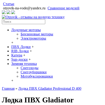
Статьи
otzovik-na-vode@yandex.ru
Сравнение моделей
Лодочные моторы
Бензиновые моторы
Электромоторы
+
ПВХ Лодки
+
RIB Лодки
+
Катера
+
Sup-доски
+
Зимняя техника
Снегоходы
Cнегоуборщики
Мотобуксировщики
+
Главная
»
Лодка ПВХ Gladiator Professional D 400
Лодка ПВХ Gladiator