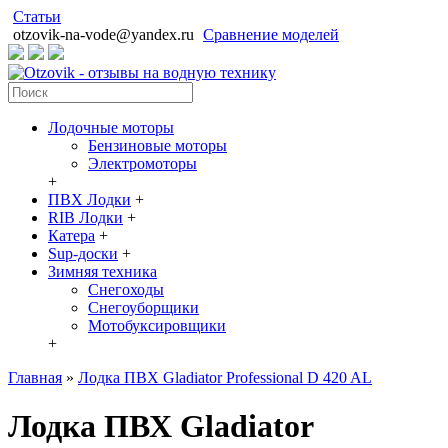
Статьи
otzovik-na-vode@yandex.ru
Сравнение моделей
Лодочные моторы
Бензиновые моторы
Электромоторы
+
ПВХ Лодки
+
RIB Лодки
+
Катера
+
Sup-доски
+
Зимняя техника
Снегоходы
Cнегоуборщики
Мотобуксировщики
+
Главная
»
Лодка ПВХ Gladiator Professional D 420 AL
Лодка ПВХ Gladiator