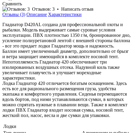
Сравнить
Отзывов: 3
•
Написать отзыв
Отзывы (3)
Описание
Характеристики
Гладиатор D420AL создана для профессиональной охоты и
рыбалки. Модель выдерживает самые суровые условия
эксплуатации. ПВХ плотностью 1350 г/м, бронированное дно,
усиление полиуретановой лентой с внешней стороны баллона
- все это придает лодки Гладиатор мощь и надежность.
Баллон имеет увеличенный диаметр, дополнительно от брызг
и ветра защищает имеющийся в комплекте носовой тент.
Непотопляемость Гладиатор 420 обеспечивают три
изолированных воздушных отсека. Надувной киль также
увеличивает плавучесть и улучшает мореходные
характеристики.
Лодка Гладиатор 420 отличается богатым оснащением. Здесь
есть все для рационального размещения груза, удобства
экипажа и комфортного управления. Сиденья перемещаются
вдоль бортов, под ними устанавливаются сумки, в которых
можно спрятать нужные в плавании вещи. Также в комплект
лодки ПВХ Гладиатор входит носовая сумка, носовой тент,
жесткий пол, насос, весла и две сумки для упаковки.
Лодки
Тип днища
Алюминиевые пайолы