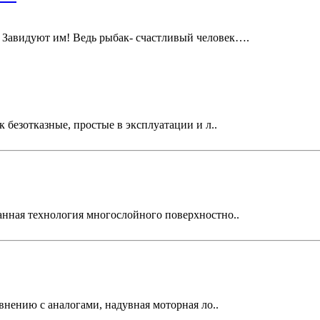
 замечая, Завидуют им! Ведь рыбак- счастливый челове
 безотказные, простые в эксплуатации и л..
анная технология многослойного поверхностно..
внению с аналогами, надувная моторная ло..