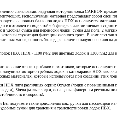
равнению с аналогами, надувная моторная лодка CARBON прежде 
лектующих. Используемый материал представляет собой слой п
водства основных баллонов лодок HDX используется материал п
одки изготовлен из водостойкой фанеры с алюминиевыми стринг
 удобная сумка для переноски лодки, сумка для пола, 2 мягких с
 который служит для фиксации якорного троса. В комплект так 
тличная маневренность благодаря наличию надувного киля на д
 лодок ПВХ HDX - 1100 г/м2 для цветных лодок и 1300 г/м2 для
и хорошие отзывы рыбаков и охотников, которые используют их
ва надувных моторно-гребных лодок и катамаранов HDX заключа
ссных материалах, которые используются при создании этих лод
ки HDX пяти различных серий: Oxygen (лодки с повышенными 
ые лодки), Sirena (малые лодки, оснащеные фанерным реечным п
стойчивость и скорость).
 Вы получаете такие дополнения как: ручки для пассажиров на 
 удобные сумки для хранения и транспортировки лодок ПВХ.