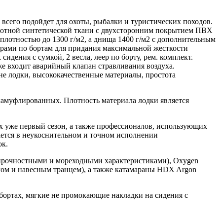
всего подойдет для охоты, рыбалки и туристических походов.
лотной синтетической ткани с двухсторонним покрытием ПВХ
лотностью до 1300 г/м2, а днища 1400 г/м2 с дополнительным
ерами по бортам для придания максимальной жесткости
идения с сумкой, 2 весла, леер по борту, рем. комплект.
же входит аварийный клапан стравливания воздуха.
не лодки, высококачественные материалы, простота
 камуфлированных. Плотность материала лодки является
 уже первый сезон, а также профессионалов, использующих
ется в неукоснительном и точном исполнении
ок.
прочностными и мореходными характеристиками), Oxygen
олом и навесным транцем), а также катамараны HDX Argon
бортах, мягкие не промокающие накладки на сидения с