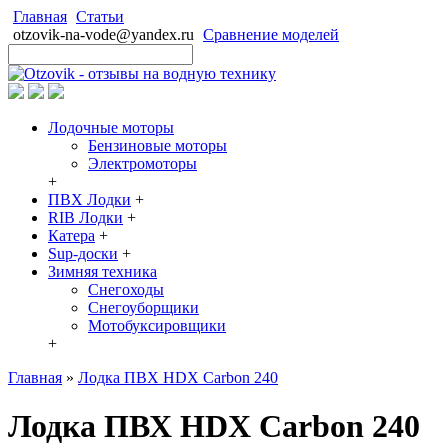
Главная
Статьи
otzovik-na-vode@yandex.ru
Сравнение моделей
Лодочные моторы
Бензиновые моторы
Электромоторы
+
ПВХ Лодки
+
RIB Лодки
+
Катера
+
Sup-доски
+
Зимняя техника
Снегоходы
Cнегоуборщики
Мотобуксировщики
+
Главная
»
Лодка ПВХ HDX Carbon 240
Лодка ПВХ HDX Carbon 240