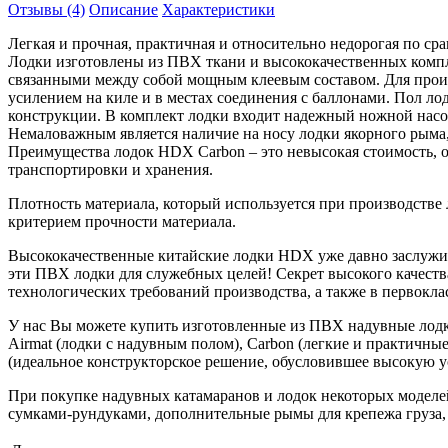
Отзывы (4)
Описание
Характеристики
Легкая и прочная, практичная и относительно недорогая по с
Лодки изготовлены из ПВХ ткани и высококачественных комп
связанными между собой мощным клеевым составом. Для произ
усилением на киле и в местах соединения с баллонами. Пол л
конструкции. В комплект лодки входит надежный ножной насос и
Немаловажным является наличие на носу лодки якорного рыма,
Преимущества лодок HDX Carbon – это невысокая стоимость, о
транспортировки и хранения.
Плотность материала, который используется при производстве
критерием прочности материала.
Высококачественные китайские лодки HDX уже давно заслужил
эти ПВХ лодки для служебных целей! Секрет высокого качест
технологических требований производства, а также в первокла
У нас Вы можете купить изготовленные из ПВХ надувные лод
Airmat (лодки с надувным полом), Carbon (легкие и практичн
(идеальное конструкторское решение, обусловившее высокую у
При покупке надувных катамаранов и лодок некоторых моделей
сумками-рундуками, дополнительные рымы для крепежа груза,