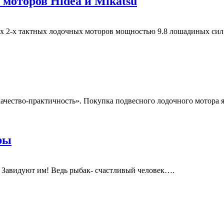
 моторов Hidea и Mikatsu
2-х тактных лодочных моторов мощностью 9.8 лошадиных сил от
ачество-практичность». Покупка подвесного лодочного мотора я
ры
 замечая, Завидуют им! Ведь рыбак- счастливый челове