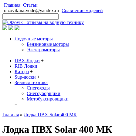
Главная
Статьи
otzovik-na-vode@yandex.ru
Сравнение моделей
Лодочные моторы
Бензиновые моторы
Электромоторы
+
ПВХ Лодки
+
RIB Лодки
+
Катера
+
Sup-доски
+
Зимняя техника
Снегоходы
Cнегоуборщики
Мотобуксировщики
+
Главная
»
Лодка ПВХ Solar 400 МК
Лодка ПВХ Solar 400 МК