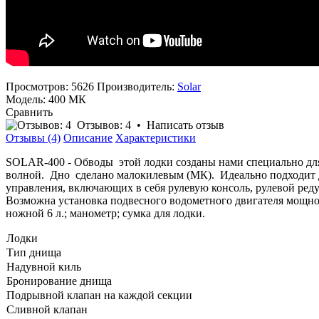
Просмотров: 5626
Производитель:
Solar
Модель:
400 МК
Сравнить
Отзывов: 4
•
Написать отзыв
Отзывы (4)
Описание
Характеристики
SOLAR-400 - Обводы этой лодки созданы нами специально для
волной. Дно сделано малокилевым (МК). Идеально подходит д
управления, включающих в себя рулевую консоль, рулевой ред
Возможна установка подвесного водометного двигателя мощность
ножной 6 л.; манометр; сумка для лодки.
Лодки
Тип днища
Надувной киль
Бронирование днища
Подрывной клапан на каждой секции
Сливной клапан