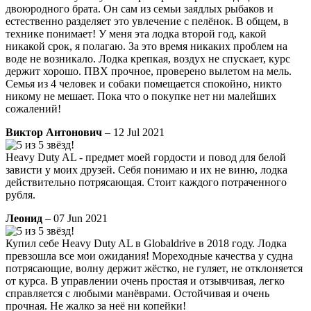
двоюродного брата. Он сам из семьи заядлых рыбаков и
естественно разделяет это увлечение с пелёнок. В общем, в
технике понимает! У меня эта лодка второй год, какой
никакой срок, я полагаю. За это время никаких проблем на
воде не возникало. Лодка крепкая, воздух не спускает, курс
держит хорошо. ПВХ прочное, проверено вылетом на мель.
Семья из 4 человек и собаки помещается спокойно, никто
никому не мешает. Пока что о покупке нет ни малейших
сожалений!
Виктор Антонович
– 12 Jul 2021
Heavy Duty AL - предмет моей гордости и повод для белой
зависти у моих друзей. Себя понимаю и их не виню, лодка
действительно потрясающая. Стоит каждого потраченного
рубля.
Леонид
– 07 Jun 2021
Купил себе Heavy Duty AL в Globaldrive в 2018 году. Лодка
превзошла все мои ожидания! Мореходные качества у судна
потрясающие, волну держит жёстко, не гуляет, не отклоняется
от курса. В управлении очень простая и отзывчивая, легко
справляется с любыми манёврами. Остойчивая и очень
прочная. Не жалко за неё ни копейки!