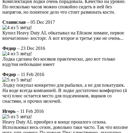
Комплектация лодки очень порадовала. Качество на уровне.
По несколько часов можно спокойно сидеть в ней без
напрягов, но понятное дело что стоит разминать кости.
Станислав
– 05 Dec 2017
Купил Heavy Duty AL обкатывал на Ейском лимане, первое
впечатление- восторг. А вот второе и третье уже не очень...
Федор
– 23 Dec 2016
Лодка сделана без косяков практически, дно вот только
вздутия небольшие имеет
Федор
– 11 Feb 2016
Лодку покупал конкретно для рыбалки, а не для покатушек.
На воде всегда компанией. В лодке достаточно комфортно (4
чел) плюс остается место для подсачников, ящиков со
снастями, и прочих мелочей.
Игорь
– 11 Feb 2016
Heavy Duty AL приобрел в конце прошлого сезона.
Использовал весь сезон, довольно таки часто. Так что вполне
могу дать оценку. По поводу Пвх: качественно, аккуратно,