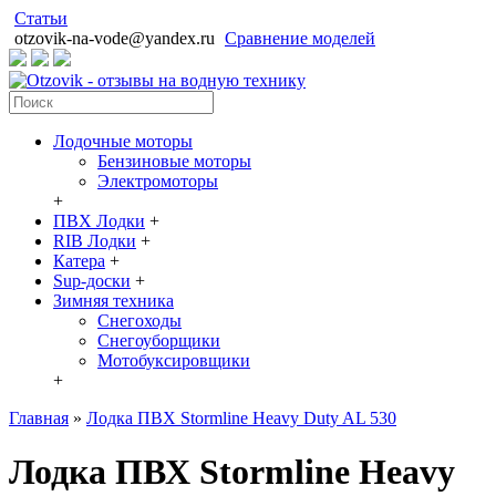
Статьи
otzovik-na-vode@yandex.ru
Сравнение моделей
Лодочные моторы
Бензиновые моторы
Электромоторы
+
ПВХ Лодки
+
RIB Лодки
+
Катера
+
Sup-доски
+
Зимняя техника
Снегоходы
Cнегоуборщики
Мотобуксировщики
+
Главная
»
Лодка ПВХ Stormline Heavy Duty AL 530
Лодка ПВХ Stormline Heavy