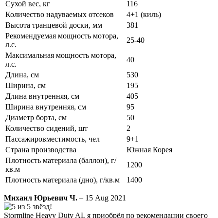
Сухой вес, кг
116
Количество надуваемых отсеков
4+1 (киль)
Высота транцевой доски, мм
381
Рекомендуемая мощность мотора,
25-40
л.с.
Максимальная мощность мотора,
40
л.с.
Длина, см
530
Ширина, см
195
Длина внутренняя, см
405
Ширина внутренняя, см
95
Диаметр борта, см
50
Количество сидений, шт
2
Пассажировместимость, чел
9+1
Страна производства
Южная Корея
Плотность материала (баллон), г/
1200
кв.м
Плотность материала (дно), г/кв.м
1400
Михаил Юрьевич Ч.
– 15 Aug 2021
Stormline Heavy Duty AL я приобрёл по рекомендации своего