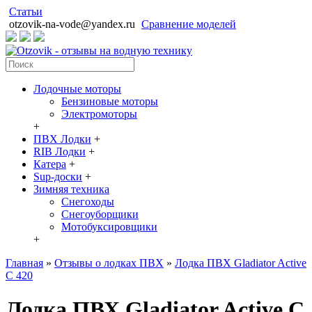
Статьи
otzovik-na-vode@yandex.ru
Сравнение моделей
Лодочные моторы
Бензиновые моторы
Электромоторы
+
ПВХ Лодки
+
RIB Лодки
+
Катера
+
Sup-доски
+
Зимняя техника
Снегоходы
Cнегоуборщики
Мотобуксировщики
+
Главная
»
Отзывы о лодках ПВХ
»
Лодка ПВХ Gladiator Active
С 420
Лодка ПВХ Gladiator Active С