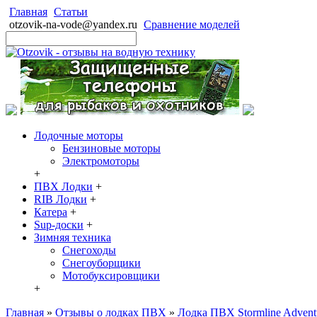
Главная
Статьи
otzovik-na-vode@yandex.ru
Сравнение моделей
Лодочные моторы
Бензиновые моторы
Электромоторы
+
ПВХ Лодки
+
RIB Лодки
+
Катера
+
Sup-доски
+
Зимняя техника
Снегоходы
Cнегоуборщики
Мотобуксировщики
+
Главная
»
Отзывы о лодках ПВХ
»
Лодка ПВХ Stormline Adventu