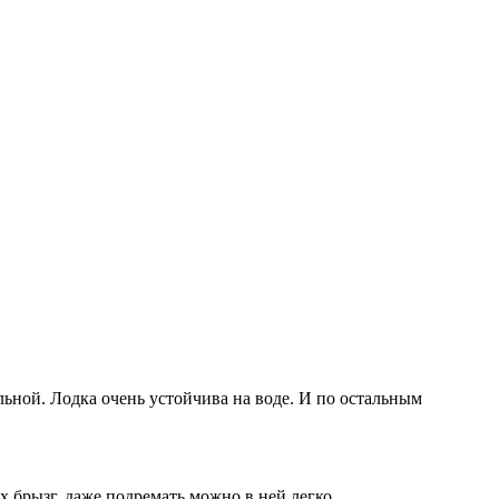
ольной. Лодка очень устойчива на воде. И по остальным
 брызг, даже подремать можно в ней легко.