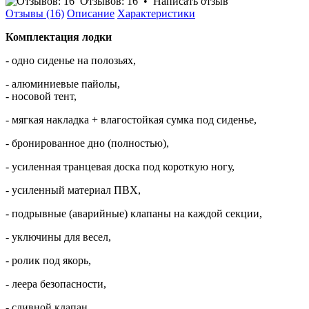
Отзывов: 16
•
Написать отзыв
Отзывы (16)
Описание
Характеристики
Комплектация лодки
- одно сиденье на полозьях,
- алюминиевые пайолы,
- носовой тент,
- мягкая накладка + влагостойкая сумка под сиденье,
- бронированное дно (полностью),
- усиленная транцевая доска под короткую ногу,
- усиленный материал ПВХ,
- подрывные (аварийные) клапаны на каждой секции,
- уключины для весел,
- ролик под якорь,
- леера безопасности,
- сливной клапан,