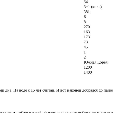
34
3+1 (киль)
381
6
8
270
163
173
73
45
1
2
Южная Корея
1200
1400
и дна. На воде с 15 лет считай. И вот наконец добрался до пай
твие от рыбалки в ней. Захочется погонять побыстрее и никаких