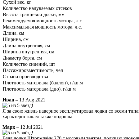
Сухой вес, кг
Количество надуваемых отсеков
Высота транцевой доски, мм
Рекомендуемая мощность мотора, л.с.
Максимальная мощность мотора, л.с.
Длина, см
Ширина, см
Длина внутренняя, см
Ширина внутренняя, см
Диаметр борта, см
Количество сидений, шт
Пассажировместимость, чел
Страна производства
Плотность материала (баллон), г/кв.м
Плотность материала (дно), г/кв.м
Иван
– 13 Aug 2021
Я за свою жизнь наверное эксплуатировал лодки со всеми типам
характеристикам также подошла
Марк
– 12 Jul 2021
Взял лодку Штормлайн 270 с носовым тентом, получаю удовольс