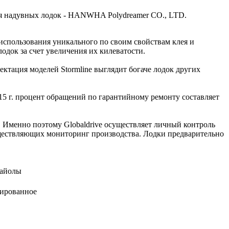
еля надувных лодок - HANWHA Polydreamer CO., LTD.
использования уникального по своим свойствам клея и
одок за счет увеличения их килеватости.
ектация моделей Stormline выглядит богаче лодок других
15 г. процент обращений по гарантийному ремонту составляет
. Именно поэтому Globaldrive осуществляет личный контроль
существляющих мониторинг производства. Лодки предварительно
айолы
ированное