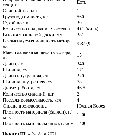
Есть
секции
Сливной клапан
1
Грузоподъемность, кг
560
Сухой вес, кг
39
Количество надуваемых отсеков
4+1 (киль)
Высота транцевой доски, мм
381
Рекомендуемая мощность мотора,
9,8-9,9
л.с.
Максимальная мощность мотора,
15
л.с.
Длина, см
340
Ширина, см
171
Длина внутренняя, см
220
Ширина внутренняя, см
78
Диаметр борта, см
46.5
Количество сидений, шт
2
Пассажировместимость, чел
4
Страна производства
Южная Корея
Плотность материала (баллон), г/
1200
кв.м
Плотность материала (дно), г/кв.м
1400
Никита Ш.
– 24 Aug 2021