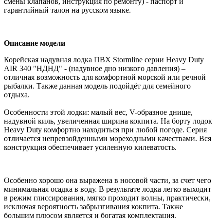
смены клапанов, инструкция по ремонту) - паспорт и
гарантийный талон на русском языке.
Описание модели
Корейская надувная лодка ПВХ Stormline серии Heavy Duty
AIR 340 "НДНД" - (надувное дно низкого давления) –
отличная возможность для комфортной морской или речной
рыбалки. Также данная модель подойдёт для семейного
отдыха.
Особенности этой лодки: малый вес, V-образное днище,
надувной киль, увеличенная ширина кокпита. На борту лодок
Heavy Duty комфортно находиться при любой погоде. Серия
отличается непревзойденными мореходными качествами. Вся
конструкция обеспечивает усиленную килеватость.
Особенно хорошо она выражена в носовой части, за счет чего
минимальная осадка в воду. В результате лодка легко выходит
в режим глиссирования, мягко проходит волны, практически,
исключая вероятность забрызгивания кокпита. Также
большим плюсом является и богатая комплектация.