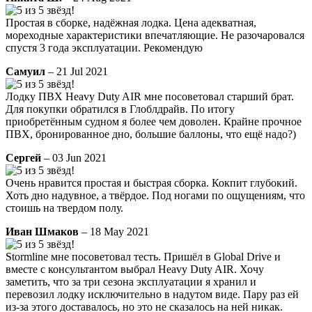
Простая в сборке, надёжная лодка. Цена адекватная,
мореходные характеристики впечатляющие. Не разочаровался
спустя 3 года эксплуатации. Рекомендую
Самуил
– 21 Jul 2021
Лодку ПВХ Heavy Duty AIR мне посоветовал старший брат.
Для покупки обратился в Глоблдрайв. По итогу
приобретённым судном я более чем доволен. Крайне прочное
ПВХ, бронированное дно, большие баллоны, что ещё надо?)
Сергей
– 03 Jun 2021
Очень нравится простая и быстрая сборка. Кокпит глубокий.
Хоть дно надувное, а твёрдое. Под ногами по ощущениям, что
стоишь на твердом полу.
Иван Шмаков
– 18 May 2021
Stormline мне посоветовал тесть. Пришёл в Global Drive и
вместе с консультантом выбрал Heavy Duty AIR. Хочу
заметить, что за три сезона эксплуатации я хранил и
перевозил лодку исключительно в надутом виде. Пару раз ей
из-за этого доставалось, но это не сказалось на ней никак.