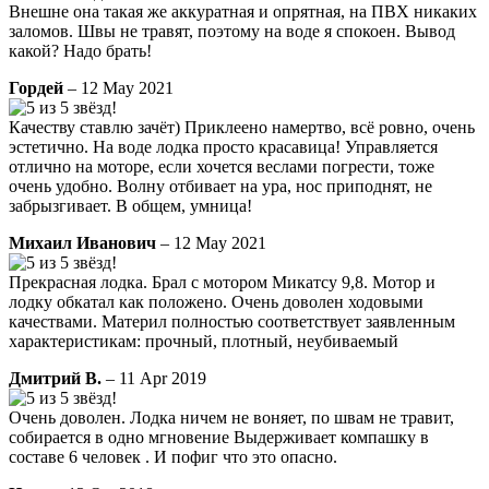
Внешне она такая же аккуратная и опрятная, на ПВХ никаких
заломов. Швы не травят, поэтому на воде я спокоен. Вывод
какой? Надо брать!
Гордей
– 12 May 2021
Качеству ставлю зачёт) Приклеено намертво, всё ровно, очень
эстетично. На воде лодка просто красавица! Управляется
отлично на моторе, если хочется веслами погрести, тоже
очень удобно. Волну отбивает на ура, нос приподнят, не
забрызгивает. В общем, умница!
Михаил Иванович
– 12 May 2021
Прекрасная лодка. Брал с мотором Микатсу 9,8. Мотор и
лодку обкатал как положено. Очень доволен ходовыми
качествами. Материл полностью соответствует заявленным
характеристикам: прочный, плотный, неубиваемый
Дмитрий В.
– 11 Apr 2019
Очень доволен. Лодка ничем не воняет, по швам не травит,
собирается в одно мгновение Выдерживает компашку в
составе 6 человек . И пофиг что это опасно.