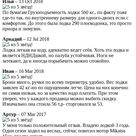
Илья
– 13 Oct 2018
По бумагам Грузоподъемность лодки 560 кг., по факту тоже
где-то так. по внутреннему размеру для одного-двоих если с
комфортом. До этого была лодка 290 плоскодонка, это просто
приора и лимузин.
Аркадий
– 12 Jul 2018
Лодка легкая на ходу, адекватно ведет себя. Хоть эта лодка и
является НДНДшкой, но палуба устойчивая. Ноги не
затекают, да и иногда порыбачить можно спокойно.
Иван
– 16 Mar 2018
Брони много, ручки по всему периметру, удобно. Вес лодки
заявлен 42 кг-но по ощущениям легче. Цена на них конечно
не самая низкая, но за качество надо платить. При этом
уверен, что у каждого продавца можно выбить скидку.
Изначально она стоила 56 т.р- сторговался за 53.
Артур
– 07 Mar 2017
У меня только положительный отзыв. Владею лодкой 3 года.
Один сезон ходил на веслах, сейчас повесил мотор Mikatsu