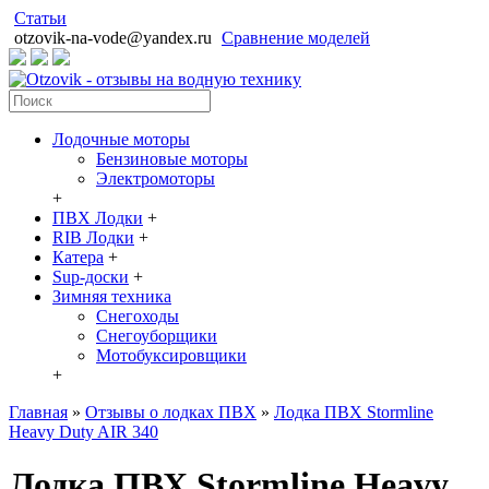
Статьи
otzovik-na-vode@yandex.ru
Сравнение моделей
Лодочные моторы
Бензиновые моторы
Электромоторы
+
ПВХ Лодки
+
RIB Лодки
+
Катера
+
Sup-доски
+
Зимняя техника
Снегоходы
Cнегоуборщики
Мотобуксировщики
+
Главная
»
Отзывы о лодках ПВХ
»
Лодка ПВХ Stormline
Heavy Duty AIR 340
Лодка ПВХ Stormline Heavy