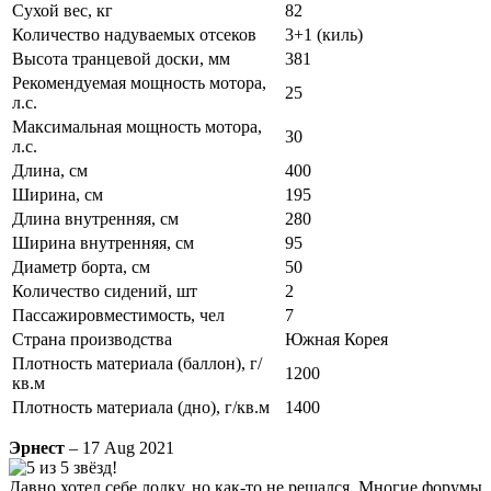
Сухой вес, кг
82
Количество надуваемых отсеков
3+1 (киль)
Высота транцевой доски, мм
381
Рекомендуемая мощность мотора,
25
л.с.
Максимальная мощность мотора,
30
л.с.
Длина, см
400
Ширина, см
195
Длина внутренняя, см
280
Ширина внутренняя, см
95
Диаметр борта, см
50
Количество сидений, шт
2
Пассажировместимость, чел
7
Страна производства
Южная Корея
Плотность материала (баллон), г/
1200
кв.м
Плотность материала (дно), г/кв.м
1400
Эрнест
– 17 Aug 2021
Давно хотел себе лодку, но как-то не решался. Многие форумы