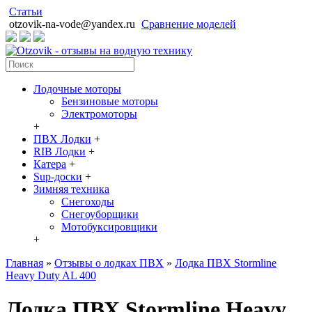
Статьи
otzovik-na-vode@yandex.ru
Сравнение моделей
Лодочные моторы
Бензиновые моторы
Электромоторы
+
ПВХ Лодки
+
RIB Лодки
+
Катера
+
Sup-доски
+
Зимняя техника
Снегоходы
Cнегоуборщики
Мотобуксировщики
+
Главная
»
Отзывы о лодках ПВХ
»
Лодка ПВХ Stormline
Heavy Duty AL 400
Лодка ПВХ Stormline Heavy