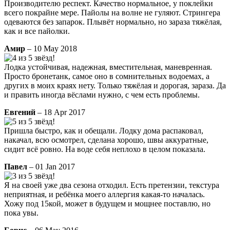
Производителю респект. Качество нормальное, у поклейки
всего покрайне мере. Пайолы на волне не гуляют. Стрингера
одеваются без запарок. Плывёт нормально, но зараза тяжёлая,
как и все пайолки.
Амир
– 10 May 2018
Лодка устойчивая, надежная, вместительная, маневренная.
Просто бронетанк, самое оно в сомнительных водоемах, а
других в моих краях нету. Только тяжёлая и дорогая, зараза. Да
и править иногда вёслами нужно, с чем есть проблемы.
Евгений
– 18 Apr 2017
Пришла быстро, как и обещали. Лодку дома распаковал,
накачал, всю осмотрел, сделана хорошо, швы аккуратные,
сидит всё ровно. На воде себя неплохо в целом показала.
Павел
– 01 Jan 2017
Я на своей уже два сезона отходил. Есть претензии, текстура
неприятная, и ребёнка моего аллергия какая-то началась.
Хожу под 15кой, может в будущем и мощнее поставлю, но
пока увы.