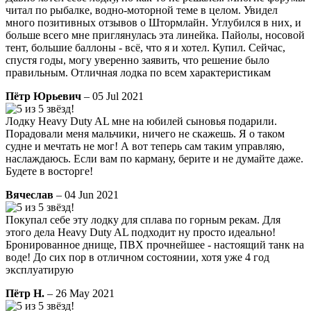
читал по рыбалке, водно-моторной теме в целом. Увидел
много позитивных отзывов о Штормлайн. Углубился в них, и
больше всего мне приглянулась эта линейка. Пайолы, носовой
тент, большие баллоны - всё, что я и хотел. Купил. Сейчас,
спустя годы, могу уверенно заявить, что решение было
правильным. Отличная лодка по всем характеристикам
Пётр Юрьевич
– 05 Jul 2021
Лодку Heavy Duty AL мне на юбилей сыновья подарили.
Порадовали меня мальчики, ничего не скажешь. Я о таком
судне и мечтать не мог! А вот теперь сам таким управляю,
наслаждаюсь. Если вам по карману, берите и не думайте даже.
Будете в восторге!
Вячеслав
– 04 Jun 2021
Покупал себе эту лодку для сплава по горным рекам. Для
этого дела Heavy Duty AL подходит ну просто идеально!
Бронированное днище, ПВХ прочнейшее - настоящий танк на
воде! До сих пор в отличном состоянии, хотя уже 4 год
эксплуатирую
Пётр Н.
– 26 May 2021