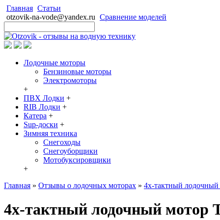
Главная
Статьи
otzovik-na-vode@yandex.ru
Сравнение моделей
Лодочные моторы
Бензиновые моторы
Электромоторы
+
ПВХ Лодки
+
RIB Лодки
+
Катера
+
Sup-доски
+
Зимняя техника
Снегоходы
Cнегоуборщики
Мотобуксировщики
+
Главная
»
Отзывы о лодочных моторах
»
4х-тактный лодочный 
4х-тактный лодочный мотор T