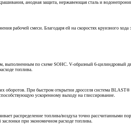
крашивания, анодная защита, нержавеющая сталь и водонепрон
нения рабочей смеси. Благодаря ей на скоростях круизного ход
м, выполненным по схеме SOHC. V-образный 6-цилиндровый дв
асходе топлива.
ких оборотов. При быстром открытии дросселя система BLAST® а
 способствующую ускоренному выходу на глиссирование.
вает распределение топлива/воздуха точно рассчитанными порц
й заслонки при экономичном расходе топлива.