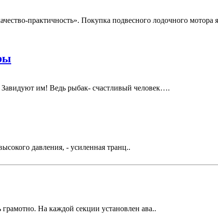
ачество-практичность». Покупка подвесного лодочного мотора я
ры
 замечая, Завидуют им! Ведь рыбак- счастливый челове
высокого давления, - усиленная транц..
 грамотно. На каждой секции установлен ава..