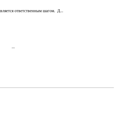
вляется ответственным шагом. Д...
к…. ...