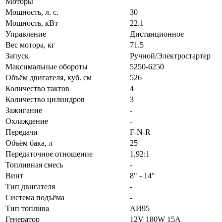
Моторы
Мощность, л. с.
30
Мощность, кВт
22.1
Управление
Дистанционное
Вес мотора, кг
71.5
Запуск
Ручной/Электростартер
Максимальные обороты
5250-6250
Объём двигателя, куб. см
526
Количество тактов
4
Количество цилиндров
3
Зажигание
-
Охлаждение
-
Передачи
F-N-R
Объём бака, л
25
Передаточное отношение
1,92:1
Топливная смесь
-
Винт
8" - 14"
Тип двигателя
-
Система подъёма
-
Тип топлива
АИ95
Генератор
12V 180W 15A