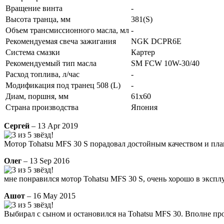
Вращение винта
-
Высота транца, мм
381(S)
Объем трансмиссионного масла, мл
-
Рекомендуемая свеча зажигания
NGK DCPR6E
Система смазки
Картер
Рекомендуемый тип масла
SM FCW 10W-30/40
Расход топлива, л/час
-
Модификация под транец 508 (L)
-
Диам, поршня, мм
61x60
Страна производства
Япония
Сергей
– 13 Apr 2019
Мотор Tohatsu MFS 30 S порадовал достойным качеством и плав
Олег
– 13 Sep 2016
мне понравился мотор Tohatsu MFS 30 S, очень хорошо в экспл
Ашот
– 16 May 2015
Выбирал с сыном и остановился на Tohatsu MFS 30. Вполне пр