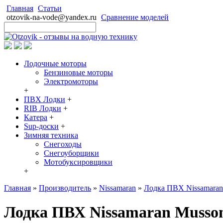
Главная
Статьи
otzovik-na-vode@yandex.ru
Сравнение моделей
Лодочные моторы
Бензиновые моторы
Электромоторы
+
ПВХ Лодки
+
RIB Лодки
+
Катера
+
Sup-доски
+
Зимняя техника
Снегоходы
Cнегоуборщики
Мотобуксировщики
+
Главная
»
Производитель
»
Nissamaran
»
Лодка ПВХ Nissamaran
Лодка ПВХ Nissamaran Musson