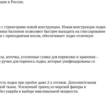
ции в России.
 с стрингерами новой конструкции. Новая конструкция лодки
ники баллонов позволяют быстрее выходить на глиссирование
ти с приподнятым носом, обеспечивает лодке отличную
ла, аптечка, усиленные сумки для перевозки и хранения –
 ручки для переноса лодки, которые унифицированы со
сть лодки при пробое даже 2-х отсеков. Дополнительная
лой ткани. Усиленный транец из морской фанеры в
 без ущерба в выборе максимальной мощности.