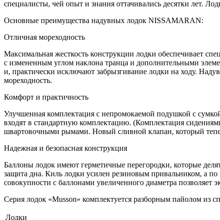
специалисты, чей опыт и знания оттачивались десятки лет. Л
Основные преимущества надувных лодок NISSAMARAN:
Отличная мореходность
Максимальная жесткость конструкции лодки обеспечивает спец
с измененным углом наклона транца и дополнительными элеме
и, практически исключают забрызгивание лодки на ходу. Наду
мореходность.
Комфорт и практичность
Улучшенная комплектация с непромокаемой подушкой с сумкой н
входят в стандартную комплектацию. (Комплектация сидениям
швартовочными рымами. Новый сливной клапан, который тепер
Надежная и безопасная конструкция
Баллоны лодок имеют герметичные перегородки, которые делят 
защита дна. Киль лодки усилен резиновым привальником, а по
совокупности с баллонами увеличенного диаметра позволяет э
Серия лодок «Musson» комплектуется разборным пайолом из с
Лодки