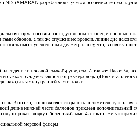
одки NISSAMARAN разработаны с учетом особенностей эксплуата
иальная форма носовой части, усиленный транец и прочный пол
нтами обводов, а так же опущенные вровень линии дна наконеч
вной киль имеет увеличенный диаметр к носу, что, в совокупнос
а сидение и носовой сумкой-рундуком. А так же: Насос 5л, вес
и и сумкой-рундуком зависит от размера лодки)Новые усиленные
ь находится с внутренней части лодки.
ее на 3 отсека, что позволяет сохранить положительную плавуче
 всей длине нижней части баллонов приклеен дополнительный с
ксплуатировать лодку с более тяжёлыми 4-х тактными моторами
пециальной морской фанеры.