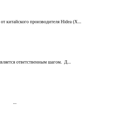
 китайского производителя Hidea (Х...
вляется ответственным шагом. Д...
к…. ...