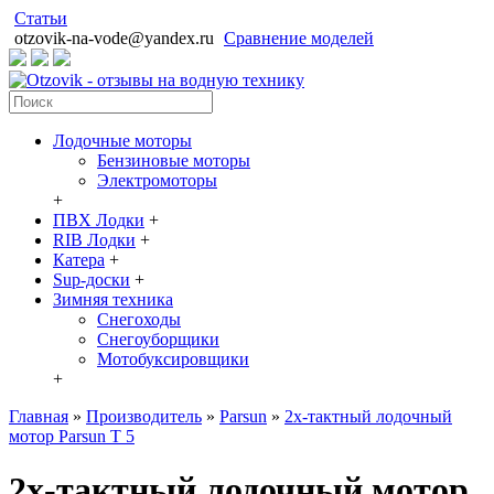
Статьи
otzovik-na-vode@yandex.ru
Сравнение моделей
Лодочные моторы
Бензиновые моторы
Электромоторы
+
ПВХ Лодки
+
RIB Лодки
+
Катера
+
Sup-доски
+
Зимняя техника
Снегоходы
Cнегоуборщики
Мотобуксировщики
+
Главная
»
Производитель
»
Parsun
»
2х-тактный лодочный
мотор Parsun T 5
2х-тактный лодочный мотор