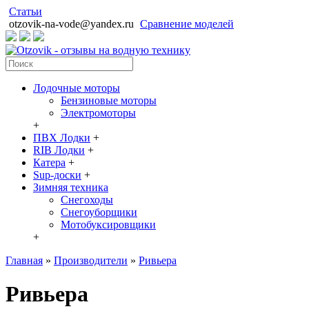
Статьи
otzovik-na-vode@yandex.ru
Сравнение моделей
Лодочные моторы
Бензиновые моторы
Электромоторы
+
ПВХ Лодки
+
RIB Лодки
+
Катера
+
Sup-доски
+
Зимняя техника
Снегоходы
Cнегоуборщики
Мотобуксировщики
+
Главная
»
Производители
»
Ривьера
Ривьера