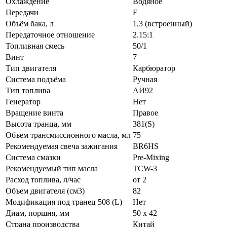
Охлаждение
Водяное
Передачи
F
Объём бака, л
1,3 (встроенный)
Передаточное отношение
2.15:1
Топливная смесь
50/1
Винт
7
Тип двигателя
Карбюратор
Система подъёма
Ручная
Тип топлива
АИ92
Генератор
Нет
Вращение винта
Правое
Высота транца, мм
381(S)
Объем трансмиссионного масла, мл
75
Рекомендуемая свеча зажигания
BR6HS
Система смазки
Pre-Mixing
Рекомендуемый тип масла
TCW-3
Расход топлива, л/час
от 2
Объем двигателя (см3)
82
Модификация под транец 508 (L)
Нет
Диам, поршня, мм
50 x 42
Страна производства
Китай