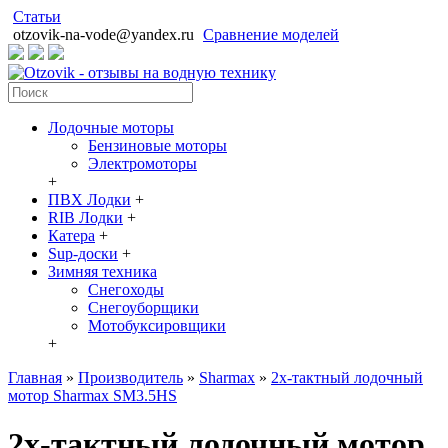
Статьи
otzovik-na-vode@yandex.ru
Сравнение моделей
Лодочные моторы
Бензиновые моторы
Электромоторы
+
ПВХ Лодки
+
RIB Лодки
+
Катера
+
Sup-доски
+
Зимняя техника
Снегоходы
Cнегоуборщики
Мотобуксировщики
+
Главная
»
Производитель
»
Sharmax
»
2х-тактный лодочный
мотор Sharmax SM3.5HS
2х-тактный лодочный мотор