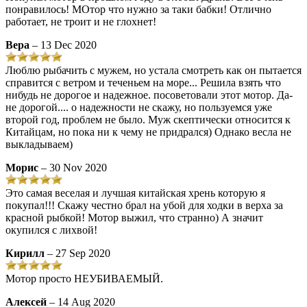
понравилось! МОтор что нужно за таки бабки! Отлично
работает, не троит и не глохнет!
Вера
– 13 Dec 2020
Люблю рыбачить с мужем, но устала смотреть как он пытается
справится с ветром и теченьем на море... Решила взять что
нибудь не дорогое и надежное. посоветовали этот мотор. Да-
не дорогой.... о надежности не скажу, но пользуемся уже
второй год, проблем не было. Муж скептически относится к
Китайцам, но пока ни к чему не придрался) Однако весла не
выкладываем)
Морис
– 30 Nov 2020
Это самая веселая и лучшая китайская хрень которую я
покупал!!! Скажу честно брал на убой для ходки в верха за
красной рыбкой! Мотор выжил, что странно) А значит
окупился с лихвой!
Кирилл
– 27 Sep 2020
Мотор просто НЕУБИВАЕМЫЙ.
Алексей
– 14 Aug 2020