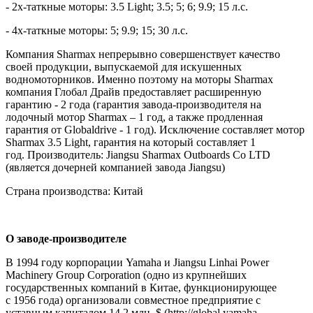
- 2х-таткные моторы: 3.5 Light; 3.5; 5; 6; 9.9; 15 л.с.
- 4х-таткные моторы: 5; 9.9; 15; 30 л.с.
Компания Sharmax непрерывно совершенствует качество
своей продукции, выпускаемой для искушенных
водномоторников. Именно поэтому на моторы Sharmax
компания Глобал Драйв предоставляет расширенную
гарантию - 2 года (гарантия завода-производителя на
лодочный мотор Sharmax – 1 год, а также продленная
гарантия от Globaldrive - 1 год). Исключение составляет мотор
Sharmax 3.5 Light, гарантия на который составляет 1
год. Производитель: Jiangsu Sharmax Outboards Co LTD
(является дочерней компанией завода Jiangsu)
Страна производства: Китай
О заводе-производителе
В 1994 году корпорации Yamaha и Jiangsu Linhai Power
Machinery Group Corporation (одно из крупнейших
государственных компаний в Китае, функционирующее
с 1956 года) организовали совместное предприятие с
уставным капиталом 14,2 млн. $ (http://global.yamaha-