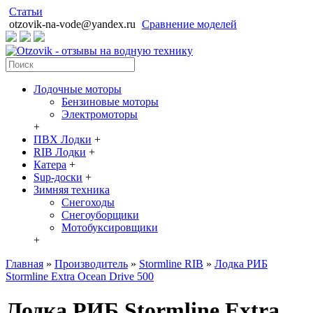
Статьи
otzovik-na-vode@yandex.ru
Сравнение моделей
Лодочные моторы
Бензиновые моторы
Электромоторы
+
ПВХ Лодки
+
RIB Лодки
+
Катера
+
Sup-доски
+
Зимняя техника
Снегоходы
Cнегоуборщики
Мотобуксировщики
+
Главная
»
Производитель
»
Stormline RIB
»
Лодка РИБ
Stormline Extra Ocean Drive 500
Лодка РИБ Stormline Extra