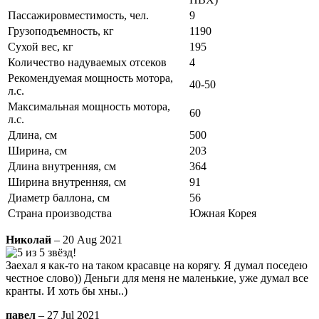
Пассажировместимость, чел.
9
Грузоподъемность, кг
1190
Сухой вес, кг
195
Количество надуваемых отсеков
4
Рекомендуемая мощность мотора,
40-50
л.с.
Максимальная мощность мотора,
60
л.с.
Длина, см
500
Ширина, см
203
Длина внутренняя, см
364
Ширина внутренняя, см
91
Диаметр баллона, см
56
Страна производства
Южная Корея
Николай
– 20 Aug 2021
Заехал я как-то на таком красавце на корягу. Я думал поседею
честное слово)) Деньги для меня не маленькие, уже думал все
кранты. И хоть бы хны..)
павел
– 27 Jul 2021