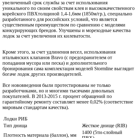
увеличенный срок службы за счет использования
уникального по своим свойствам клея и высококачественного
корейского ПВХтолщиной 1,4-1,6мм (1850м/гр.), специально
разработанного для российских условий, что является
существенным преимуществом по сравнению с моделями
конкурирующих брендов. Улучшены и мореходные качества
лодок за счет увеличения их килеватости.
Кроме этого, за счет удлинения весел, использования
итальянских клапанов Bravo (с предохранителем от
попадания мусора или песка) и дополнительного
бронирования сама комплектация моделей Stormline выглядит
богаче лодок других производителей.
Все нововведения были протестированы не только
разработчиками, но и многими тысячами довольных
покупателей. В 2013-2015 г. процент обращений по
гарантийному ремонту составляет менее 0,02% (соответствие
мировым стандартам качества).
Лодки РИБ
Тип днища
Жесткое днище (RIB)
1400 (5ти-слойный
Плотность материала (баллон), мм
ПВХ)