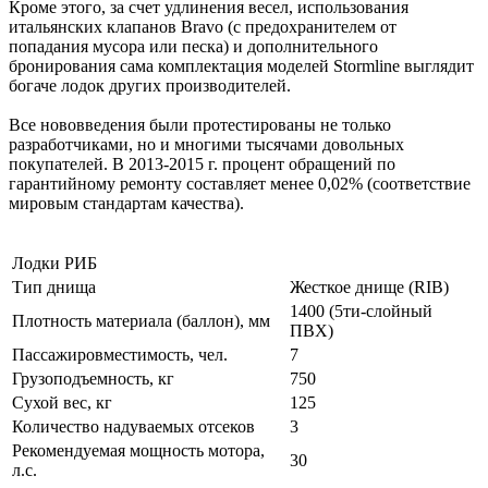
Кроме этого, за счет удлинения весел, использования
итальянских клапанов Bravo (с предохранителем от
попадания мусора или песка) и дополнительного
бронирования сама комплектация моделей Stormline выглядит
богаче лодок других производителей.
Все нововведения были протестированы не только
разработчиками, но и многими тысячами довольных
покупателей. В 2013-2015 г. процент обращений по
гарантийному ремонту составляет менее 0,02% (соответствие
мировым стандартам качества).
Лодки РИБ
Тип днища
Жесткое днище (RIB)
1400 (5ти-слойный
Плотность материала (баллон), мм
ПВХ)
Пассажировместимость, чел.
7
Грузоподъемность, кг
750
Сухой вес, кг
125
Количество надуваемых отсеков
3
Рекомендуемая мощность мотора,
30
л.с.