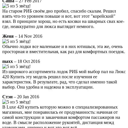
Саша
– 27 Feb 2017
На старом РИБ своём дно пробил, спасибо скалам. Решил
взять что-то уровнем повыше и вот, вот этот "корейский"
взял. В принципе хорош, но есть косяки на шварных свах кое-
где, неаккуратно для люкса выглядит немного.
Женя
– 14 Nov 2016
Обычно лодки все маленькие и в них ютишься, эта же, очень
просторная и вместительная, как раз для комфортных поездок.
maxx
– 18 Oct 2016
Из широкого ассортимента лодок РИБ мой выбор пал на Люкс
420 Купить эту модель решил после изучения ее
характеристик. В результате, рад, что сделал именно такой
выбор. Она удобна и надежна в эксплуатации.
Стэн
– 20 Jan 2016
В Luxe 420 купить которую можно в специализированных
магазинах, мне понравилась ее продуманность: начиная от
самой конструкции и заканчивая комфортом пассажиров на
воде. В смысле расположение рукоятей, дистанция межд
улавочками, ширина и вот это вот всё