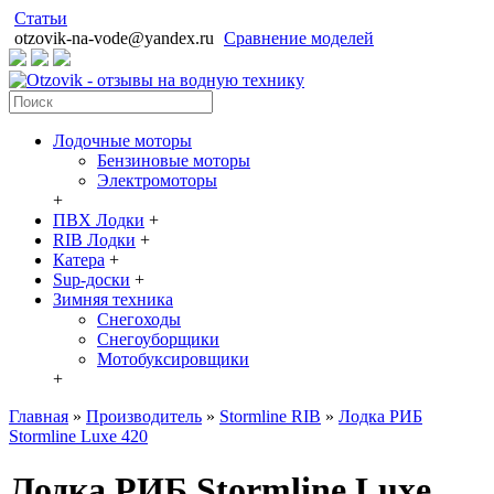
Статьи
otzovik-na-vode@yandex.ru
Сравнение моделей
Лодочные моторы
Бензиновые моторы
Электромоторы
+
ПВХ Лодки
+
RIB Лодки
+
Катера
+
Sup-доски
+
Зимняя техника
Снегоходы
Cнегоуборщики
Мотобуксировщики
+
Главная
»
Производитель
»
Stormline RIB
»
Лодка РИБ
Stormline Luxe 420
Лодка РИБ Stormline Luxe