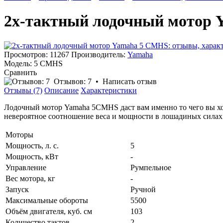
2х-тактный лодочный мотор
Просмотров: 11267
Производитель:
Yamaha
Модель:
5 CMHS
Сравнить
Отзывов: 7
•
Написать отзыв
Отзывы (7)
Описание
Характеристики
Лодочный мотор Yamaha 5CMHS даст вам именно то чего вы хот
невероятное соотношение веса и мощности в лошадиных силах до
Моторы
Мощность, л. с.
5
Мощность, кВт
-
Управление
Румпельное
Вес мотора, кг
-
Запуск
Ручной
Максимальные обороты
5500
Объём двигателя, куб. см
103
Количество тактов
2