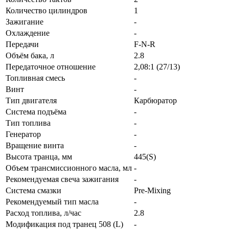
Количество цилиндров
1
Зажигание
-
Охлаждение
-
Передачи
F-N-R
Объём бака, л
2.8
Передаточное отношение
2,08:1 (27/13)
Топливная смесь
-
Винт
-
Тип двигателя
Карбюратор
Система подъёма
-
Тип топлива
-
Генератор
-
Вращение винта
-
Высота транца, мм
445(S)
Объем трансмиссионного масла, мл
-
Рекомендуемая свеча зажигания
-
Система смазки
Pre-Mixing
Рекомендуемый тип масла
-
Расход топлива, л/час
2.8
Модификация под транец 508 (L)
-