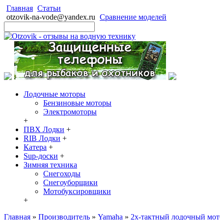
Главная
Статьи
otzovik-na-vode@yandex.ru
Сравнение моделей
Лодочные моторы
Бензиновые моторы
Электромоторы
+
ПВХ Лодки
+
RIB Лодки
+
Катера
+
Sup-доски
+
Зимняя техника
Снегоходы
Cнегоуборщики
Мотобуксировщики
+
Главная
»
Производитель
»
Yamaha
»
2х-тактный лодочный мо