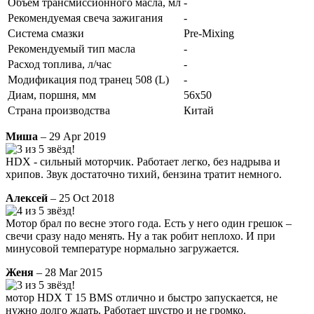
Объем трансмиссионного масла, мл
-
Рекомендуемая свеча зажигания
-
Система смазки
Pre-Mixing
Рекомендуемый тип масла
-
Расход топлива, л/час
-
Модификация под транец 508 (L)
-
Диам, поршня, мм
56x50
Страна производства
Китай
Миша
– 29 Apr 2019
HDX - сильный моторчик. Работает легко, без надрыва и
хрипов. Звук достаточно тихий, бензина тратит немного.
Алексей
– 25 Oct 2018
Мотор брал по весне этого года. Есть у него один грешок –
свечи сразу надо менять. Ну а так робит неплохо. И при
минусовой температуре нормально загружается.
Женя
– 28 Mar 2015
мотор HDX T 15 BMS отлично и быстро запускается, не
нужно долго ждать. Работает шустро и не громко.