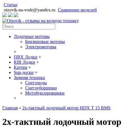
Статьи
otzovik-na-vode@yandex.ru
Сравнение моделей
Лодочные моторы
Бензиновые моторы
Электромоторы
+
ПВХ Лодки
+
RIB Лодки
+
Катера
+
Sup-доски
+
Зимняя техника
Снегоходы
Cнегоуборщики
Мотобуксировщики
+
Главная
»
2х-тактный лодочный мотор HDX T 15 BMS
2х-тактный лодочный мотор