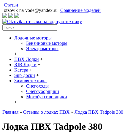
Статьи
otzovik-na-vode@yandex.ru
Сравнение моделей
Лодочные моторы
Бензиновые моторы
Электромоторы
+
ПВХ Лодки
+
RIB Лодки
+
Катера
+
Sup-доски
+
Зимняя техника
Снегоходы
Cнегоуборщики
Мотобуксировщики
+
Главная
»
Отзывы о лодках ПВХ
»
Лодка ПВХ Tadpole 380
Лодка ПВХ Tadpole 380