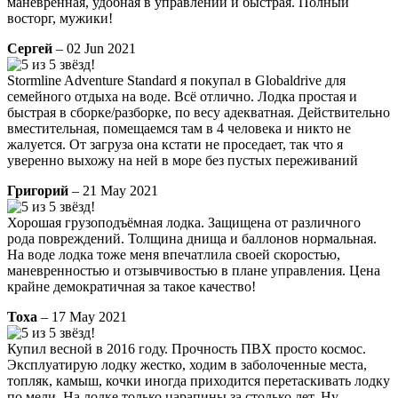
манёвренная, удобная в управлении и быстрая. Полный
восторг, мужики!
Сергей
– 02 Jun 2021
Stormline Adventure Standard я покупал в Globaldrive для
семейного отдыха на воде. Всё отлично. Лодка простая и
быстрая в сборке/разборке, по весу адекватная. Действительно
вместительная, помещаемся там в 4 человека и никто не
жалуется. От загруза она кстати не проседает, так что я
уверенно выхожу на ней в море без пустых переживаний
Григорий
– 21 May 2021
Хорошая грузоподъёмная лодка. Защищена от различного
рода повреждений. Толщина днища и баллонов нормальная.
На воде лодка тоже меня впечатлила своей скоростью,
маневренностью и отзывчивостью в плане управления. Цена
крайне демократичная за такое качество!
Тоха
– 17 May 2021
Купил весной в 2016 году. Прочность ПВХ просто космос.
Эксплуатирую лодку жестко, ходим в заболоченные места,
топляк, камыш, кочки иногда приходится перетаскивать лодку
по мели. На лодке только царапины за столько лет. Ну