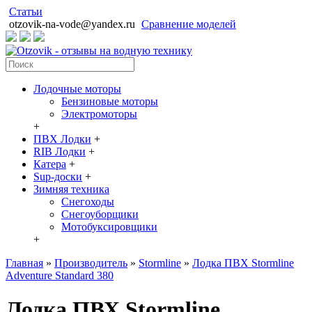
Статьи
otzovik-na-vode@yandex.ru
Сравнение моделей
Лодочные моторы
Бензиновые моторы
Электромоторы
+
ПВХ Лодки
+
RIB Лодки
+
Катера
+
Sup-доски
+
Зимняя техника
Снегоходы
Cнегоуборщики
Мотобуксировщики
+
Главная
»
Производитель
»
Stormline
»
Лодка ПВХ Stormline
Adventure Standard 380
Лодка ПВХ Stormline