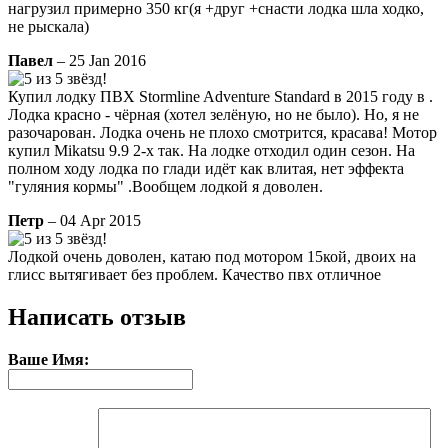
нагрузил примерно 350 кг(я +друг +снасти лодка шла ходко,
не рыскала)
Павел
– 25 Jan 2016
Купил лодку ПВХ Stormline Adventure Standard в 2015 году в .
Лодка красно - чёрная (хотел зелёную, но не было). Но, я не
разочарован. Лодка очень не плохо смотрится, красава! Мотор
купил Mikatsu 9.9 2-х так. На лодке отходил один сезон. На
полном ходу лодка по глади идёт как влитая, нет эффекта
"гуляния кормы" .Вообщем лодкой я доволен.
Петр
– 04 Apr 2015
Лодкой очень доволeн, катаю под мотором 15кой, двоих на
глисс вытягивает без проблем. Качество пвх отличное
Написать отзыв
Ваше Имя: