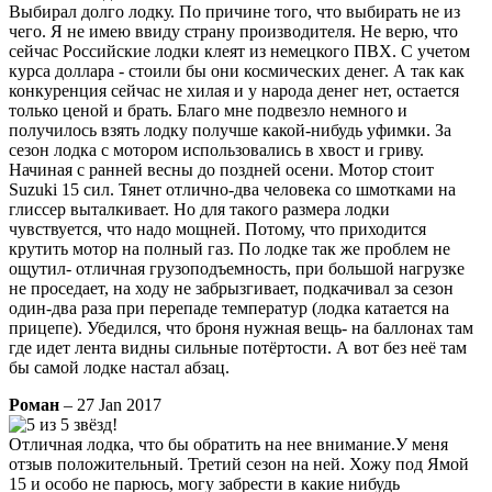
Выбирал долго лодку. По причине того, что выбирать не из
чего. Я не имею ввиду страну производителя. Не верю, что
сейчас Российские лодки клеят из немецкого ПВХ. С учетом
курса доллара - стоили бы они космических денег. А так как
конкуренция сейчас не хилая и у народа денег нет, остается
только ценой и брать. Благо мне подвезло немного и
получилось взять лодку получше какой-нибудь уфимки. За
сезон лодка с мотором использовались в хвост и гриву.
Начиная с ранней весны до поздней осени. Мотор стоит
Suzuki 15 сил. Тянет отлично-два человека со шмотками на
глиссер выталкивает. Но для такого размера лодки
чувствуется, что надо мощней. Потому, что приходится
крутить мотор на полный газ. По лодке так же проблем не
ощутил- отличная грузоподъемность, при большой нагрузке
не проседает, на ходу не забрызгивает, подкачивал за сезон
один-два раза при перепаде температур (лодка катается на
прицепе). Убедился, что броня нужная вещь- на баллонах там
где идет лента видны сильные потёртости. А вот без неё там
бы самой лодке настал абзац.
Роман
– 27 Jan 2017
Отличная лодка, что бы обратить на нее внимание.У меня
отзыв положительный. Третий сезон на ней. Хожу под Ямой
15 и особо не парюсь, могу забрести в какие нибудь