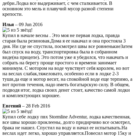
дебри.Лодка все выдерживает, с чем сталкивается. В
основном это мель и плавучий мусор разной степени
крепости.
Илья
– 09 Jun 2016
Купил в начале весны . Это моя не первая лодка, правда
старая была резиновая.Дома я ее накачал и она простояла 3
дня. Ни где не спустила, посмотрел швы все ровненькиеЗатем
был спуск на воду, транспортировка была в собранном
виде(на прицепе). Это потом уже я убедился, что накачать и
собрать на берегу проще простого и времени занимает
минимум. С мотором на воде чувствует себя королем, но вот
на веслах слабак,тяжеловато, особенно если в лодке 2-3
туши,да еще и мотор весит, на спокойной воде еще терпимо, а
вот против течения, надо иметь богатырскую силу. В общем,
подводя итог, лодка своих денег стоит, качество самой лодки
и комплектующих хорошее.
Евгений
– 28 Feb 2016
Купил себе лодку пвх Stormline Adventur, лодка качественная,
все швы хорошо проклеены, долго придирчиво все осмотрел,
брака не нашел. Спустил на воду и начал ее испытывать.На
веслах идет легко, хорошо управляется.Повесил мотор 15ку и