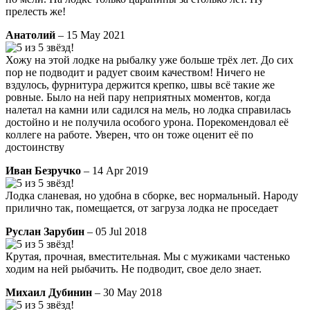
прелесть же!
Анатолий
– 15 May 2021
Хожу на этой лодке на рыбалку уже больше трёх лет. До сих
пор не подводит и радует своим качеством! Ничего не
вздулось, фурнитура держится крепко, швы всё такие же
ровные. Было на ней пару неприятных моментов, когда
налетал на камни или садился на мель, но лодка справилась
достойно и не получила особого урона. Порекомендовал её
коллеге на работе. Уверен, что он тоже оценит её по
достоинству
Иван Безручко
– 14 Apr 2019
Лодка сланевая, но удобна в сборке, вес нормальный. Народу
прилично так, помещается, от загруза лодка не проседает
Руслан Зарубин
– 05 Jul 2018
Крутая, прочная, вместительная. Мы с мужиками частенько
ходим на ней рыбачить. Не подводит, свое дело знает.
Михаил Дубинин
– 30 May 2018